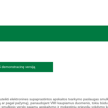
S demonstracinę versiją
suteikti elektronines supaprastintos apskaitos tvarkymo paslaugas smulk
jimą ar pagal pažymą), panaudojant VMI kaupiamus duomenis, tokiu būdu