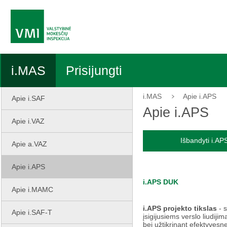
i.MAS
Prisijungti
i.MAS
Apie i.APS
Apie i.SAF
Apie i.APS
Apie i.VAZ
Išbandyti i.AP
Apie a.VAZ
Apie i.APS
i.APS DUK
Apie i.MAMC
i.APS projekto tikslas
 - 
Apie i.SAF-T
įsigijusiems verslo liudi