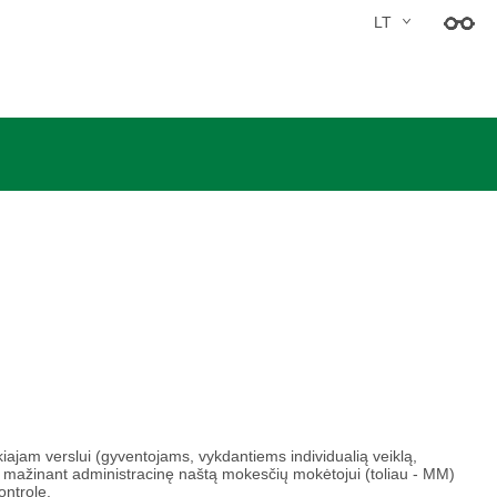
LT
iajam verslui (gyventojams, vykdantiems individualią veiklą, 
 mažinant administracinę naštą mokesčių mokėtojui (toliau - MM) 