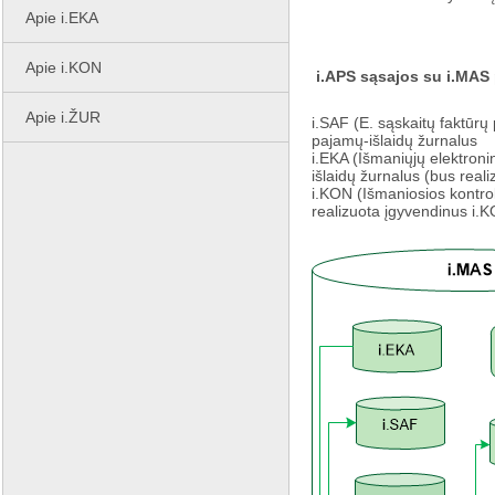
Apie i.EKA
Apie i.KON
i.APS sąsajos su i.MAS
Apie i.ŽUR
i.SAF (E. sąskaitų faktūrų
pajamų-išlaidų žurnalus
i.EKA (Išmaniųjų elektron
išlaidų žurnalus (bus real
i.KON (Išmaniosios kontro
realizuota įgyvendinus i.K