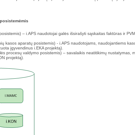
 posistemėmis
 posistemis) – i.APS naudotojai galės išsirašyti sąskaitas faktūras ir PV
inių kasos aparatų posistemis) - i.APS naudotojams, naudojantiems ka
izuota įgyvendinus i.EKA projektą).
lės procesų valdymo posistemis) – savalaikis neatitikimų nustatymas, m
ON projektą).