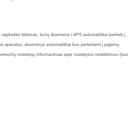
M sąskaitas faktūras, kurių duomenis i.APS automatiškai perkels į 
sos aparatus, duomenys automatiškai bus perkeliami į pajamų-
okesčių mokėtojų informavimas apie nustatytus neatitikimus (bus 